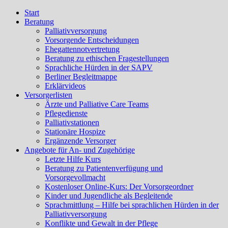
Start
Beratung
Palliativversorgung
Vorsorgende Entscheidungen
Ehegattennotvertretung
Beratung zu ethischen Fragestellungen
Sprachliche Hürden in der SAPV
Berliner Begleitmappe
Erklärvideos
Versorgerlisten
Ärzte und Palliative Care Teams
Pflegedienste
Palliativstationen
Stationäre Hospize
Ergänzende Versorger
Angebote für An- und Zugehörige
Letzte Hilfe Kurs
Beratung zu Patientenverfügung und
Vorsorgevollmacht
Kostenloser Online-Kurs: Der Vorsorgeordner
Kinder und Jugendliche als Begleitende
Sprachmittlung – Hilfe bei sprachlichen Hürden in der
Palliativversorgung
Konflikte und Gewalt in der Pflege