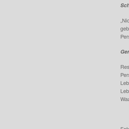
Sch
„Ni
geb
Per
Ger
Res
Per
Leb
Leb
Waa
Fot