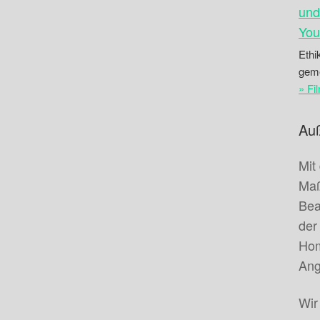
Ethi
geme
» Fi
Auß
Mit
Maß
Bea
der
Hom
Ang
Wir