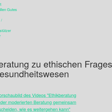
t
illen Gutes
 /
stützer
r
eratung zu ethischen Frages
esundheitswesen