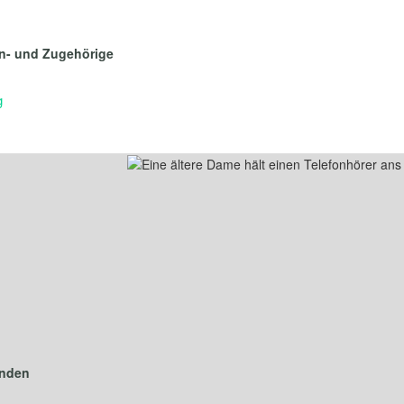
n- und Zugehörige
g
nden