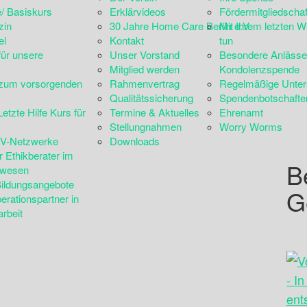
e/ Basiskurs
Erklärvideos
Fördermitgliedschaf
zin
30 Jahre Home Care Berlin e.V.
Mit Ihrem letzten W
el
Kontakt
tun
für unsere
Unser Vorstand
Besondere Anlässe
Mitglied werden
Kondolenzspende
zum vorsorgenden
Rahmenvertrag
Regelmäßige Unter
Qualitätssicherung
Spendenbotschafte
Letzte Hilfe Kurs für
Termine & Aktuelles
Ehrenamt
Stellungnahmen
Worry Worms
PV-Netzwerke
Downloads
 Ethikberater im
B
swesen
Bildungsangebote
G
rationspartner in
arbeit