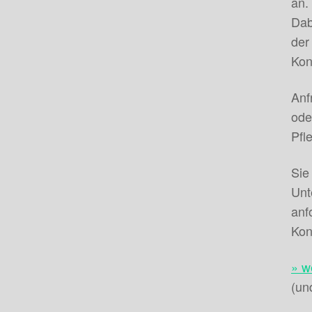
an.
Dab
der
Kon
Anf
ode
Pfl
Sie
Unt
anf
Kon
» w
(un