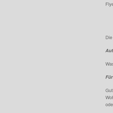
Fly
Die
Aut
Was
Für
Gut
Woh
ode