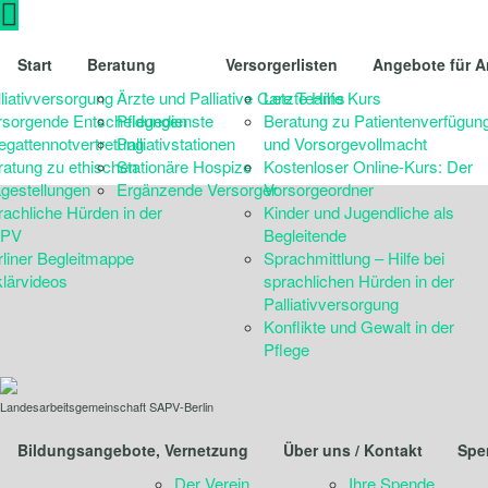
Start
Beratung
Versorgerlisten
Angebote für A
liativversorgung
Ärzte und Palliative Care Teams
Letzte Hilfe Kurs
rsorgende Entscheidungen
Pflegedienste
Beratung zu Patientenverfügun
egattennotvertretung
Palliativstationen
und Vorsorgevollmacht
ratung zu ethischen
Stationäre Hospize
Kostenloser Online-Kurs: Der
agestellungen
Ergänzende Versorger
Vorsorgeordner
rachliche Hürden in der
Kinder und Jugendliche als
PV
Begleitende
rliner Begleitmappe
Sprachmittlung – Hilfe bei
klärvideos
sprachlichen Hürden in der
Palliativversorgung
Konflikte und Gewalt in der
Pflege
Landesarbeitsgemeinschaft SAPV-Berlin
Bildungsangebote, Vernetzung
Über uns / Kontakt
Spe
Der Verein
Ihre Spende