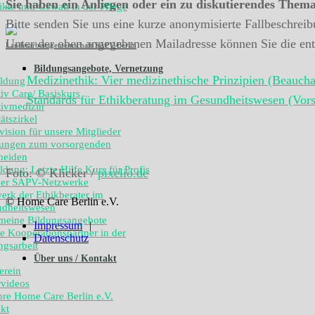
Sie haben ein Anliegen oder ein zu diskutierendes Them
ikte und Gewalt in der Pflege
Bitte senden Sie uns eine kurze anonymisierte Fallbeschrei
Unter der oben angegebenen Mailadresse können Sie die ent
Landesarbeitsgemeinschaft SAPV-Berlin
Bildungsangebote, Vernetzung
Medizinethik: Vier medizinethische Prinzipien (Beauch
ldung
tiv Care/ Basiskurs
Standards für Ethikberatung im Gesundheitswesen (Vors
ativmedizin
ätszirkel
vision für unsere Mitglieder
ungen zum vorsorgenden
heiden
ldung: Letzte Hilfe Kurs für Profis
Foto: © Klicker /
pixelio.de
ner SAPV-Netzwerke
erk der Ethikberater im
© Home Care Berlin e.V.
dheitswesen
meine Bildungsangebote
Impressum
e Kooperationspartner in der
Datenschutz
ngsarbeit
Über uns / Kontakt
erein
rvideos
hre Home Care Berlin e.V.
kt