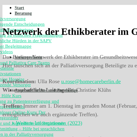
Start
Beratung
ativversorgung
rgende Entscheidungen
Netzwerk der Ethikberater im 
ttennotvertretung
ung zu ethischen Fragestellungen
hliche Hürden in der SAPV
ner Begleitmappe
rvideos
Das Berliner Netzwerk der Ethikberater im Gesundheitswesen
Versorgerlisten
 und Palliative Care Teams
Hier tauschen sich an der Palliativversorgung Beteiligte zu 
edienste
tivstationen
onäre Hospize
Koordination:
Ulla Rose
u.rose@homecareberlin.de
zende Versorger
Wissenschaftliche Leitung:
Dr. Christine Klühs
Angebote für An- und Zugehörige
e Hilfe Kurs
ung zu Patientenverfügung und
Treffen:
Immer am 1. Dienstag im geraden Monat (Februar, A
rgevollmacht
nloser Online-Kurs: Der
ermöglichen wir auch ergänzende Treffen).
rgeordner
» Weitere Informationen (2023)
r und Jugendliche als Begleitende
hmittlung – Hilfe bei sprachlichen
n in der Palliativversorgung