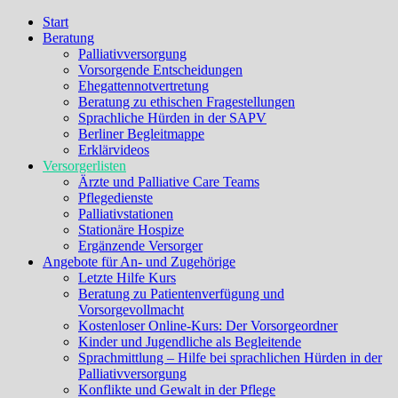
Start
Beratung
Palliativversorgung
Vorsorgende Entscheidungen
Ehegattennotvertretung
Beratung zu ethischen Fragestellungen
Sprachliche Hürden in der SAPV
Berliner Begleitmappe
Erklärvideos
Versorgerlisten
Ärzte und Palliative Care Teams
Pflegedienste
Palliativstationen
Stationäre Hospize
Ergänzende Versorger
Angebote für An- und Zugehörige
Letzte Hilfe Kurs
Beratung zu Patientenverfügung und
Vorsorgevollmacht
Kostenloser Online-Kurs: Der Vorsorgeordner
Kinder und Jugendliche als Begleitende
Sprachmittlung – Hilfe bei sprachlichen Hürden in der
Palliativversorgung
Konflikte und Gewalt in der Pflege