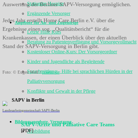
Stationäre Hospize
Auswertung der Berliner SAPV-Versorgung ermöglichen.
Ergänzende Versorger
Jedes Jahr erstellt Home Care Berlin e.V. über die
Angebote für An- und Zugehörige
Ergebnisse einen sog. „Qualitätsbericht“ für die
Letzte Hilfe Kurs
Krankenkassen, der einen Überblick über den aktuellen
Beratung zu Patientenverfügung und Vorsorgevollmacht
Stand der SAPV-Versorgung in Berlin gibt.
Kostenloser Online-Kurs: Der Vorsorgeordner
Kinder und Jugendliche als Begleitende
Sprachmittlung – Hilfe bei sprachlichen Hürden in der
Foto: © Eugen Wolf /
pixelio.de
Palliativversorgung
Konflikte und Gewalt in der Pflege
SAPV in Berlin
Landesarbeitsgemeinschaft SAPV-Berlin
Bildungsangebote, Vernetzung
SAPV-Ärzte und Palliative Care Teams
[PDF]
Ausbildung