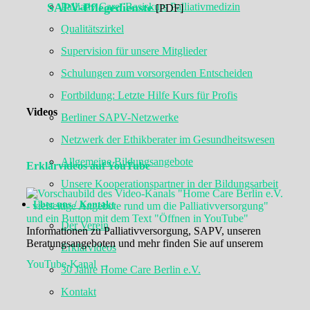
Palliativ Care/ Basiskurs Palliativmedizin
SAPV-Pflegedienste
[PDF]
Qualitätszirkel
Supervision für unsere Mitglieder
Schulungen zum vorsorgenden Entscheiden
Fortbildung: Letzte Hilfe Kurs für Profis
Videos
Berliner SAPV-Netzwerke
Netzwerk der Ethikberater im Gesundheitswesen
Allgemeine Bildungsangebote
Erklärvideos auf YouTube
Unsere Kooperationspartner in der Bildungsarbeit
Über uns / Kontakt
Der Verein
Informationen zu Palliativversorgung, SAPV, unseren
Beratungsangeboten und mehr finden Sie auf unserem
Erklärvideos
YouTube-Kanal →
30 Jahre Home Care Berlin e.V.
Kontakt