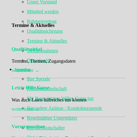
Unser Vorstand
Mitglied werden
Rahmenvertrag
Termine & Aktuelles
Qualitätssicherung
Termine & Aktuelles
Qualitätszirkel
Stellungnahmen
Downloads
Termine, Themen, Zugangsdaten
Spenden
weiterlesen →
Ihre Spende
Letzte Hilfe Kurse
Fördermitgliedschaft
Mit Ihrem letzten Willen Gutes tun
Was auch Laien hilfreiches tun können
Besondere Anlässe / Kondolenzspende
weiterlesen →
Regelmäßige Unterstützer
Vorsorgeordner
Spendenbotschafter