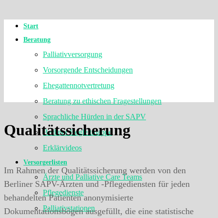
Start
Beratung
Palliativversorgung
Vorsorgende Entscheidungen
Ehegattennotvertretung
Beratung zu ethischen Fragestellungen
Sprachliche Hürden in der SAPV
Qualitätssicherung
Berliner Begleitmappe
Erklärvideos
Versorgerlisten
Im Rahmen der Qualitätssicherung werden von den
Ärzte und Palliative Care Teams
Berliner SAPV-Ärzten und -Pflegediensten für jeden
Pflegedienste
behandelten Patienten anonymisierte
Palliativstationen
Dokumentationsbögen ausgefüllt, die eine statistische