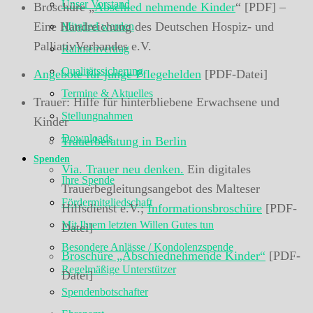
Unser Vorstand
Broschüre „
Abschied nehmende Kinder
“ [PDF] –
Eine Handreichung des Deutschen Hospiz- und
Mitglied werden
PalliativVerbandes e.V.
Rahmenvertrag
Qualitätssicherung
Angebote für junge Pflegehelden
[PDF-Datei]
Termine & Aktuelles
Trauer: Hilfe für hinterbliebene Erwachsene und
Stellungnahmen
Kinder
Downloads
Trauerberatung in Berlin
Spenden
Via. Trauer neu denken.
Ein digitales
Ihre Spende
Trauerbegleitungsangebot des Malteser
Fördermitgliedschaft
Hilfsdienst e.V.;
Informationsbroschüre
[PDF-
Mit Ihrem letzten Willen Gutes tun
Datei]
Besondere Anlässe / Kondolenzspende
Broschüre „Abschiednehmende Kinder“
[PDF-
Regelmäßige Unterstützer
Datei]
Spendenbotschafter