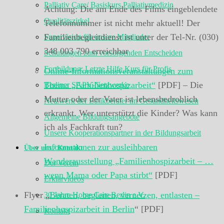
Palliativ Care/ Basiskurs Palliativmedizin
Achtung: Die am Ende des Films eingeblendete
Qualitätszirkel
Telefonnummer ist nicht mehr aktuell! Der
Familienbegleitdienst ist unter der Tel-Nr. (030)
Supervision für unsere Mitglieder
348 003 790 erreichbar
Schulungen zum vorsorgenden Entscheiden
Fortbildung: Letzte Hilfe Kurs für Profis
Online-Informationsveranstaltungen zum
Thema „Familienhospizarbeit“
[PDF] – Die
Berliner SAPV-Netzwerke
Mutter oder der Vater ist lebensbedrohlich
Netzwerk der Ethikberater im Gesundheitswesen
erkrankt. Wer unterstützt die Kinder? Was kann
Allgemeine Bildungsangebote
ich als Fachkraft tun?
Unsere Kooperationspartner in der Bildungsarbeit
Informationen zur ausleihbaren
Über uns / Kontakt
Wanderausstellung „Familienhospizarbeit – …
Der Verein
wenn Mama oder Papa stirbt“
[PDF]
Erklärvideos
Flyer „
Beraten, begleiten, vernetzen, entlasten –
30 Jahre Home Care Berlin e.V.
Familienhospizarbeit in Berlin
“ [PDF]
Kontakt