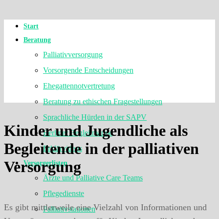
Start
Beratung
Palliativversorgung
Vorsorgende Entscheidungen
Ehegattennotvertretung
Beratung zu ethischen Fragestellungen
Sprachliche Hürden in der SAPV
Kinder und Jugendliche als
Berliner Begleitmappe
Begleitende in der palliativen
Erklärvideos
Versorgung
Versorgerlisten
Ärzte und Palliative Care Teams
Pflegedienste
Es gibt mittlerweile eine Vielzahl von Informationen und
Palliativstationen