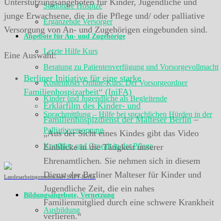
Unterstützungsangeboten für Kinder, Jugendliche und
Stationäre Hospize
junge Erwachsene, die in die Pflege und/ oder palliative
Ergänzende Versorger
Versorgung von An- und Zugehörigen eingebunden sind.
Angebote für An- und Zugehörige
Letzte Hilfe Kurs
Eine Auswahl:
Beratung zu Patientenverfügung und Vorsorgevollmacht
Berliner Initiative für eine starke
Kostenloser Online-Kurs: Der Vorsorgeordner
Familienhospizarbeit“ (IniFA)
Kinder und Jugendliche als Begleitende
Erklärfilm des Kinder- und
Sprachmittlung – Hilfe bei sprachlichen Hürden in der
Familienhospizdienst der Malteser Berlin
–
Palliativversorgung
„Aus der Sicht eines Kindes gibt das Video
Konflikte und Gewalt in der Pflege
Einblicke in die Tätigkeit unserer
Ehrenamtlichen. Sie nehmen sich in diesem
Dienst der Berliner Malteser für Kinder und
Landesarbeitsgemeinschaft SAPV-Berlin
Jugendliche Zeit, die ein nahes
Bildungsangebote, Vernetzung
Familienmitglied durch eine schwere Krankheit
Ausbildung
verlieren.“