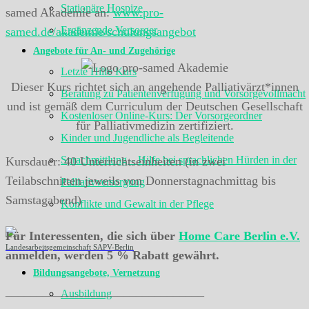
Stationäre Hospize
samed Akademie an:
www.pro-
Ergänzende Versorger
samed.de/akademie/schulungsangebot
Angebote für An- und Zugehörige
Letzte Hilfe Kurs
Dieser Kurs richtet sich an angehende Palliativärzt*innen
Beratung zu Patientenverfügung und Vorsorgevollmacht
und ist gemäß dem Curriculum der Deutschen Gesellschaft
Kostenloser Online-Kurs: Der Vorsorgeordner
für Palliativmedizin zertifiziert.
Kinder und Jugendliche als Begleitende
Sprachmittlung – Hilfe bei sprachlichen Hürden in der
Kursdauer: 40 Unterrichtseinheiten (in zwei
Teilabschnitten jeweils von Donnerstagnachmittag bis
Palliativversorgung
Samstagabend)
Konflikte und Gewalt in der Pflege
Für Interessenten, die sich über
Home Care Berlin e.V.
Landesarbeitsgemeinschaft SAPV-Berlin
anmelden, werden 5 % Rabatt gewährt.
Bildungsangebote, Vernetzung
________________________________
Ausbildung