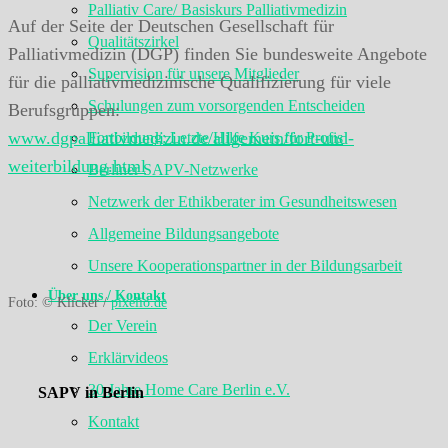
Palliativ Care/ Basiskurs Palliativmedizin
Auf der Seite der Deutschen Gesellschaft für
Qualitätszirkel
Palliativmedizin (DGP) finden Sie bundesweite Angebote
Supervision für unsere Mitglieder
für die palliativmedizinische Qualifizierung für viele
Schulungen zum vorsorgenden Entscheiden
Berufsgruppen:
www.dgpalliativmedizin.de/allgemein/fort-und-
Fortbildung: Letzte Hilfe Kurs für Profis
weiterbildung.html
Berliner SAPV-Netzwerke
Netzwerk der Ethikberater im Gesundheitswesen
Allgemeine Bildungsangebote
Unsere Kooperationspartner in der Bildungsarbeit
Über uns / Kontakt
Foto: © Klicker /
pixelio.de
Der Verein
Erklärvideos
30 Jahre Home Care Berlin e.V.
SAPV in Berlin
Kontakt