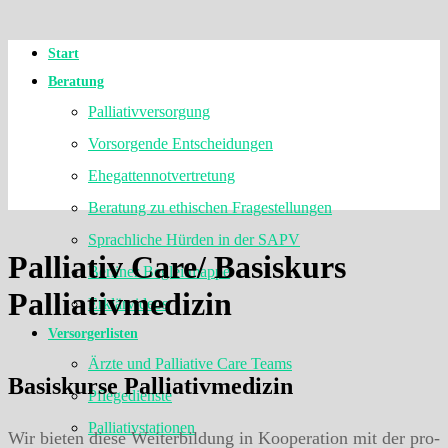
Start
Beratung
Palliativversorgung
Vorsorgende Entscheidungen
Ehegattennotvertretung
Beratung zu ethischen Fragestellungen
Sprachliche Hürden in der SAPV
Palliativ Care/ Basiskurs
Berliner Begleitmappe
Palliativmedizin
Erklärvideos
Versorgerlisten
Ärzte und Palliative Care Teams
Basiskurse Palliativmedizin
Pflegedienste
Palliativstationen
Wir bieten diese Weiterbildung in Kooperation mit der pro-