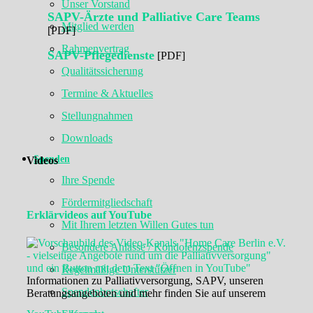
Unser Vorstand
SAPV-Ärzte und Palliative Care Teams
Mitglied werden
[PDF]
Rahmenvertrag
SAPV-Pflegedienste
[PDF]
Qualitätssicherung
Termine & Aktuelles
Stellungnahmen
Downloads
Spenden
Videos
Ihre Spende
Fördermitgliedschaft
Erklärvideos auf YouTube
Mit Ihrem letzten Willen Gutes tun
Besondere Anlässe / Kondolenzspende
Regelmäßige Unterstützer
Informationen zu Palliativversorgung, SAPV, unseren
Spendenbotschafter
Beratungsangeboten und mehr finden Sie auf unserem