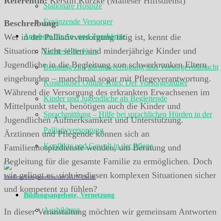
Referentin:
Kerstin Kurzke (Malteser Hilfsdienst)
Stationäre Hospize
Ergänzende Versorger
Beschreibung:
Wer in der Palliativversorgung tätig ist, kennt die
Angebote für An- und Zugehörige
Situation: Nicht selten sind minderjährige Kinder und
Letzte Hilfe Kurs
Jugendliche in die Begleitung von schwerkranken Eltern
Beratung zu Patientenverfügung und Vorsorgevollmacht
eingebunden – manchmal sogar mit Pflegeverantwortung.
Kostenloser Online-Kurs: Der Vorsorgeordner
Während die Versorgung des erkrankten Erwachsenen im
Kinder und Jugendliche als Begleitende
Mittelpunkt steht, benötigen auch die Kinder und
Sprachmittlung – Hilfe bei sprachlichen Hürden in der
Jugendlichen Aufmerksamkeit und Unterstützung.
Palliativversorgung
Ärztinnen und Pflegende können sich an
Konflikte und Gewalt in der Pflege
Familienhospizdienste wenden, um Beratung und
Begleitung für die gesamte Familie zu ermöglichen. Doch
wie gelingt es, sich in diesen komplexen Situationen sicher
Landesarbeitsgemeinschaft SAPV-Berlin
und kompetent zu fühlen?
Bildungsangebote, Vernetzung
Ausbildung
In dieser Veranstaltung möchten wir gemeinsam Antworten