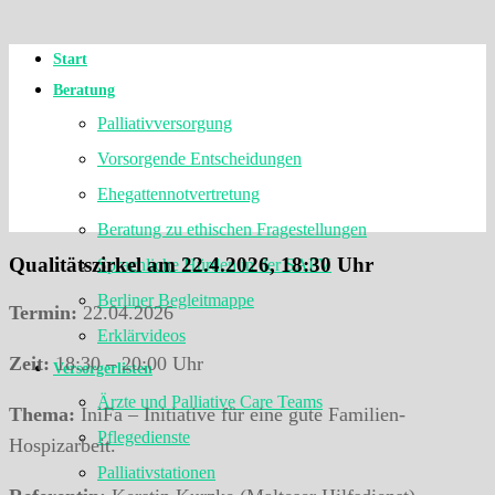
Start
Beratung
Palliativversorgung
Vorsorgende Entscheidungen
Ehegattennotvertretung
Beratung zu ethischen Fragestellungen
Qualitätszirkel am 22.4.2026, 18:30 Uhr
Sprachliche Hürden in der SAPV
Berliner Begleitmappe
Termin:
22.04.2026
Erklärvideos
Zeit:
18:30 – 20:00 Uhr
Versorgerlisten
Ärzte und Palliative Care Teams
Thema:
IniFa – Initiative für eine gute Familien-
Pflegedienste
Hospizarbeit.
Palliativstationen