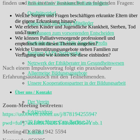
finden und uns intensiv austauschen zu folgenden Fragen:
Palliativ Care/ Basiskurs Palliativmedizin
Qualitätszirkel
Welche Sorgen und Fragen beschäftigen erkrankte Eltern über
die eigene Erkrankung hinaus?
Supervision für unsere Mitglieder
Wie erleben Kinder und Jugendliche Krankheit, Sterben, Tod
und Trauer?
Schulungen zum vorsorgenden Entscheiden
Wie können Palliativversorgende professionell und
Fortbildung: Letzte Hilfe Kurs für Profis
empathisch mit diesen Themen umgehen?
Welche Unterstützungsangebote stehen Familien zur
Berliner SAPV-Netzwerke
Verfügung und wie können Sie diese einbinden?
Netzwerk der Ethikberater im Gesundheitswesen
Nach einem Impulsvortrag folgt ein praxisnaher
Allgemeine Bildungsangebote
Erfahrungsaustausch mit den Teilnehmenden.
Unsere Kooperationspartner in der Bildungsarbeit
Über uns / Kontakt
Der Verein
Zoom-Meeting beitreten:
Erklärvideos
https://us06web.zoom.us/j/87819425594?
30 Jahre Home Care Berlin e.V.
pwd=fuFj7ux1Jf9i70LGY1lroleO5GvYnb.1
Meeting-ID: 878 1942 5594
Kontakt