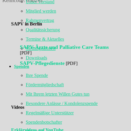
Kenncode: 050295
Unser Vorstand
Mitglied werden
Rahmenvertrag
SAPV in Berlin
Qualitätssicherung
Termine & Aktuelles
SAPV-Ärzte und Palliative Care Teams
Stellungnahmen
[PDF]
Downloads
SAPV-Pflegedienste
[PDF]
Spenden
Ihre Spende
Fördermitgliedschaft
Mit Ihrem letzten Willen Gutes tun
Besondere Anlässe / Kondolenzspende
Videos
Regelmäßige Unterstützer
Spendenbotschafter
Erklärvideos auf YouTube