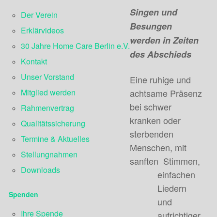
Singen und
Der Verein
Besungen
Erklärvideos
werden in Zeiten
30 Jahre Home Care Berlin e.V.
des Abschieds
Kontakt
Unser Vorstand
Eine ruhige und
Mitglied werden
achtsame Präsenz
bei schwer
Rahmenvertrag
kranken oder
Qualitätssicherung
sterbenden
Termine & Aktuelles
Menschen, mit
Stellungnahmen
sanften Stimmen,
Downloads
einfachen
Liedern
Spenden
und
Ihre Spende
aufrichtiger